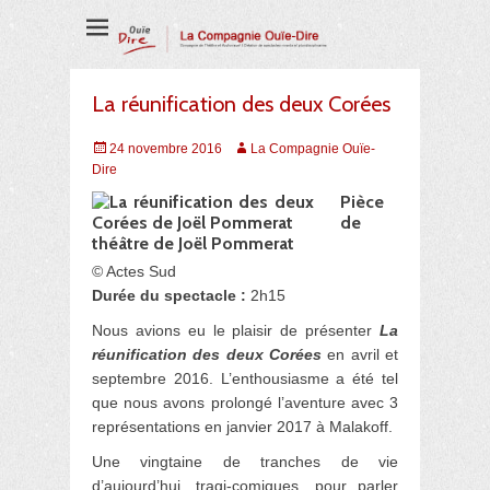
Compagnie de Théâtre et Audiovisuel
La Compagnie
Ouïe-Dire
La réunification des deux Corées
Posted
Auteur
24 novembre 2016
La Compagnie Ouïe-
on
Dire
Pièce
de
théâtre de Joël Pommerat
© Actes Sud
Durée du spectacle :
2h15
Nous avions eu le plaisir de présenter
La
réunification des deux Corées
en avril et
septembre 2016. L’enthousiasme a été tel
que nous avons prolongé l’aventure avec 3
représentations en janvier 2017 à Malakoff.
Une vingtaine de tranches de vie
d’aujourd’hui, tragi-comiques, pour parler