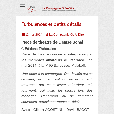
Compagnie de Théâtre et Audiovisuel
La Compagnie
Ouïe-Dire
Turbulences et petits détails
Posted
Auteur
11 mai 2014
La Compagnie Ouïe-Dire
on
Pièce de théâtre de Denise Bonal
© Editions Théâtrales
Pièce de théâtre conçue et interprétée par
les membres amateurs du Mercredi
, en
mai 2014, à la MJQ Barbusse, Malakoff.
Une noce à la campagne. Des invités qui se
croisent, se cherchent ou se retrouvent,
traversés par cette fièvre mi-ardeur, mi-
tourment, qui agite les cœurs lors des
mariages. Panorama où se démêlent
souvenirs, questionnements et désirs.
Avec
: Gilbert AGOSTINI – David BAGOT –